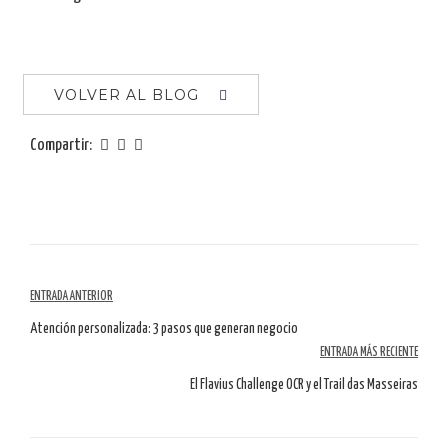
VOLVER AL BLOG
Compartir:
Navegación
ENTRADA ANTERIOR
por
Atención personalizada: 3 pasos que generan negocio
ENTRADA MÁS RECIENTE
artículos
El Flavius Challenge OCR y el Trail das Masseiras