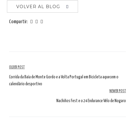
VOLVER AL BLOG
Compartir:
Navegación
OLDER POST
por
Corrida da Baía de Monte Gordo e a Volta Portugal em Bicicleta aquecem o
calendário desportivo
artículos
NEWER POST
Nachiños Fest e o 24 Endurance Vélo de Nogaro