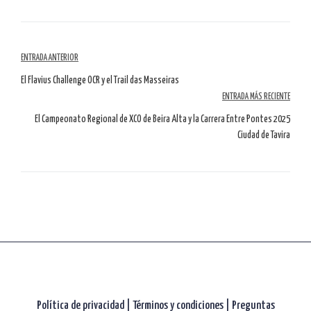
Navegación
ENTRADA ANTERIOR
por
El Flavius Challenge OCR y el Trail das Masseiras
ENTRADA MÁS RECIENTE
artículos
El Campeonato Regional de XCO de Beira Alta y la Carrera Entre Pontes 2025
Ciudad de Tavira
Política de privacidad
|
Términos y condiciones |
Preguntas