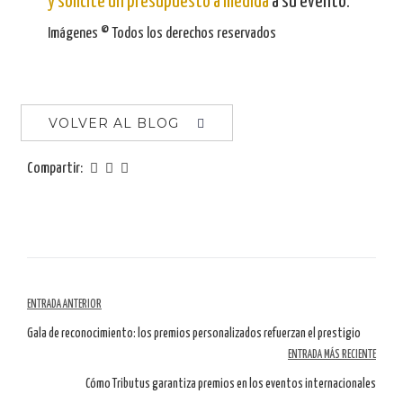
y solicite un presupuesto a medida
a su evento.
Imágenes © Todos los derechos reservados
VOLVER AL BLOG
Compartir:
Navegación
ENTRADA ANTERIOR
por
Gala de reconocimiento: los premios personalizados refuerzan el prestigio
ENTRADA MÁS RECIENTE
artículos
Cómo Tributus garantiza premios en los eventos internacionales