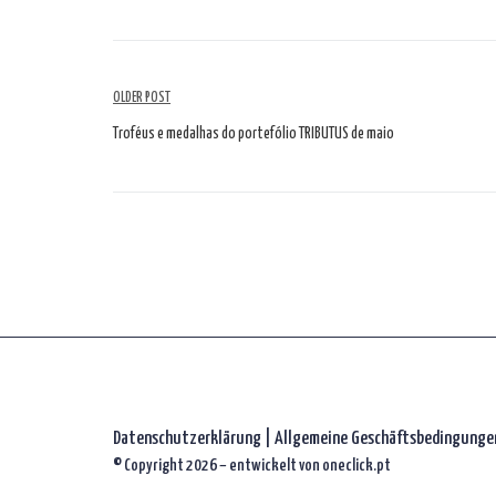
Artikelübersicht
OLDER POST
Troféus e medalhas do portefólio TRIBUTUS de maio
Datenschutzerklärung
|
Allgemeine Geschäftsbedingunge
© Copyright 2026 – entwickelt von
oneclick.pt