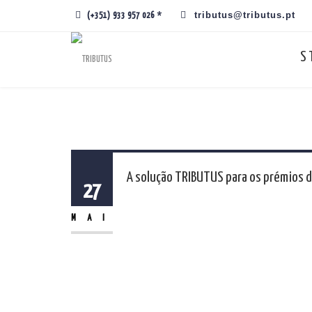
tributus@tributus.pt
(+351) 933 957 026 *
S
A solução TRIBUTUS para os prémios do
27
MAI