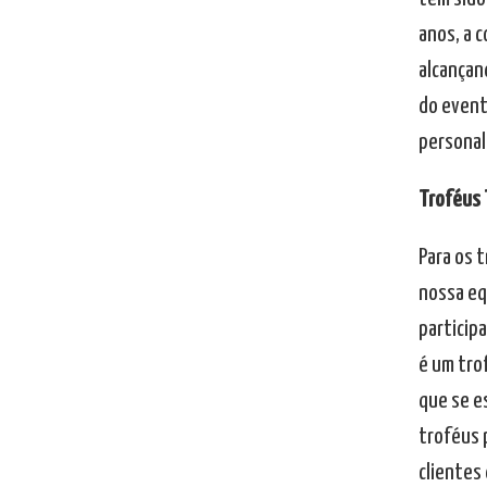
anos, a 
alcançan
do event
personal
Troféus 
Para os 
nossa eq
particip
é um tro
que se e
troféus 
clientes