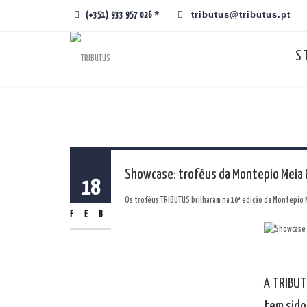
tributus@tributus.pt
(+351) 933 957 026 *
S
Showcase: troféus da Montepio Meia 
18
Os troféus TRIBUTUS brilharam na 10ª edição da Montepio 
FEB
A TRIBUT
tem sido