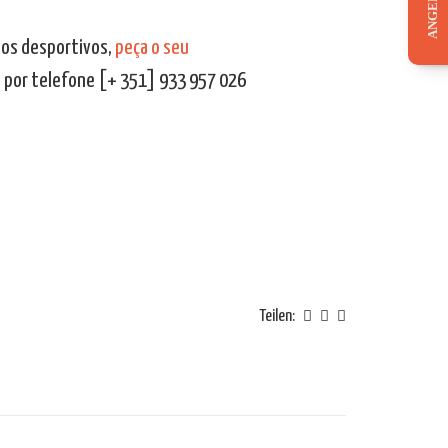
ios desportivos,
peça o seu
, por telefone [+ 351] 933 957 026
Teilen: