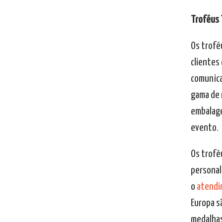
Troféus 
Os trofé
clientes
comunica
gama de 
embalage
evento.
Os trofé
personal
o
atendi
Europa s
medalhas