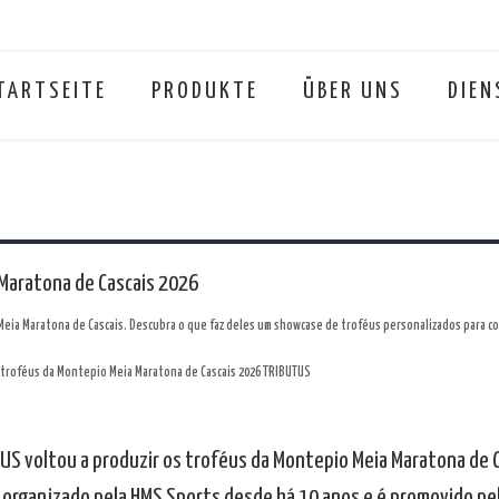
TARTSEITE
PRODUKTE
ÜBER UNS
DIEN
Maratona de Cascais 2026
Meia Maratona de Cascais. Descubra o que faz deles um showcase de troféus personalizados para c
US voltou a produzir os troféus da Montepio Meia Maratona de 
 organizado pela HMS Sports desde há 10 anos e é promovido pel