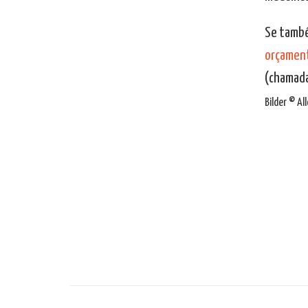
Se també
orçament
(chamada
Bilder © A