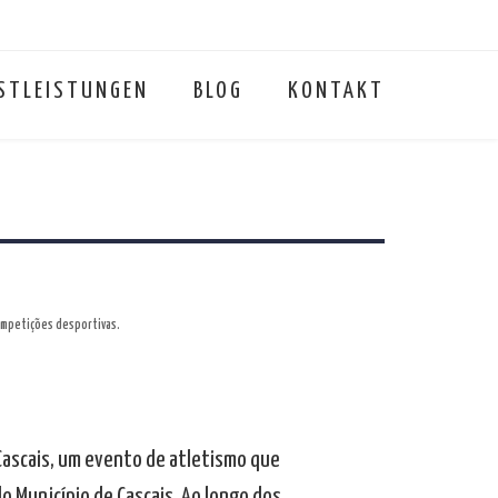
STLEISTUNGEN
BLOG
KONTAKT
ompetições desportivas.
Cascais, um evento de atletismo que
o Município de Cascais. Ao longo dos