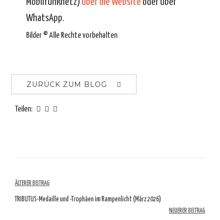
Mobilfunknetz)
über die Website
oder über
WhatsApp.
Bilder © Alle Rechte vorbehalten
ZURÜCK ZUM BLOG
Teilen:
Artikelübersicht
ÄLTERER BEITRAG
TRIBUTUS-Medaille und -Trophäen im Rampenlicht (März 2026)
NEUERER BEITRAG