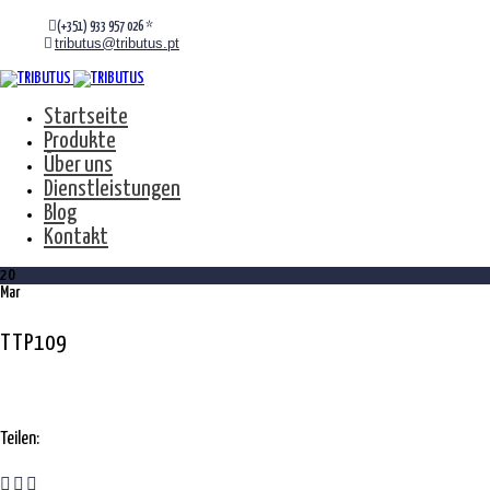
(+351) 933 957 026 *
tributus@tributus.pt
Startseite
Produkte
Über uns
Dienstleistungen
Blog
Kontakt
20
Mar
TTP109
Teilen: