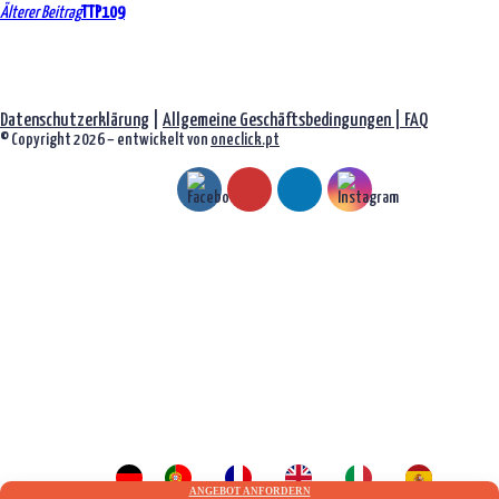
Artikelübersicht
Älterer Beitrag
TTP109
Datenschutzerklärung
|
Allgemeine Geschäftsbedingungen |
FAQ
© Copyright 2026 – entwickelt von
oneclick.pt
ANGEBOT ANFORDERN