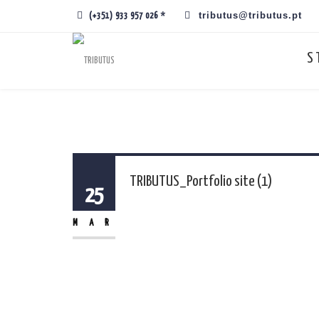
tributus@tributus.pt
(+351) 933 957 026 *
S
TRIBUTUS_Portfolio site (1)
25
MAR