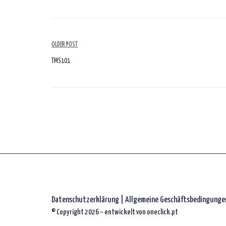
Artikelübersicht
OLDER POST
TMS101
Datenschutzerklärung
|
Allgemeine Geschäftsbedingunge
© Copyright 2026 – entwickelt von
oneclick.pt