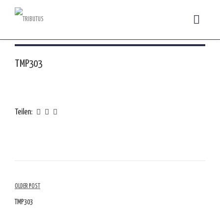
TMP303
Teilen:
Artikelübersicht
OLDER POST
TMP303