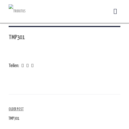
TMP301
Teilen:
Artikelübersicht
OLDER POST
TMP301