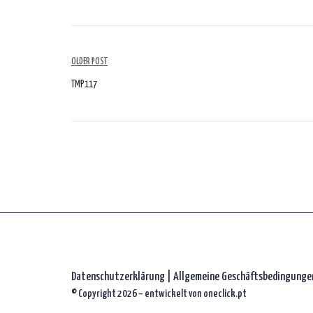
Artikelübersicht
OLDER POST
TMP117
Datenschutzerklärung
|
Allgemeine Geschäftsbedingunge
© Copyright 2026 – entwickelt von
oneclick.pt