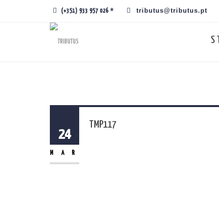
tributus@tributus.pt
(+351) 933 957 026 *
S
TMP117
24
MAR