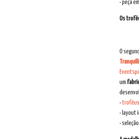
• peça e
Os trofé
O segund
Tranquil
Eventsp
um
fabri
desenvol
•
troféu
• layout 
• seleçã