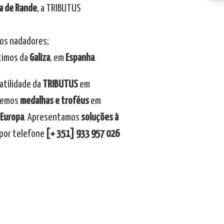
la de Rande
, a TRIBUTUS
dos nadadores;
ítimos da
Galiza
, em
Espanha
.
satilidade da
TRIBUTUS
em
lvemos
medalhas e troféus
em
Europa
. Apresentamos
soluções à
 por telefone
[+ 351] 933 957 026