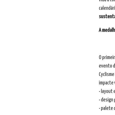
calendár
sustenta
A medalh
O primei
evento 
Cyclisme
impacte 
• layout 
• design
• palete