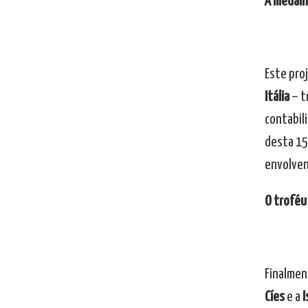
A medalha
Este pro
Itália
– t
contabili
desta 15
envolven
O troféu
Finalmen
Cíes
e a
I