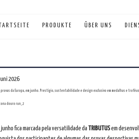
TARTSEITE
PRODUKTE
ÜBER UNS
DIEN
Juni 2026
provas da Europa, em junho. Prestígio, sustentabilidade e design exclusivo em medalhas e troféus
 junho fica marcada pela versatilidade da
TRIBUTUS
em desenvol
onquista dos participantes de algumas das provas desportivas ma