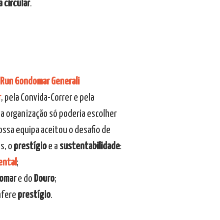
 circular
.
 Run Gondomar Generali
r
, pela Convida-Correr e pela
a organização só poderia escolher
nossa equipa aceitou o desafio de
s, o
prestígio
e a
sustentabilidade
:
ental
;
domar
e do
Douro
;
nfere
prestígio
.