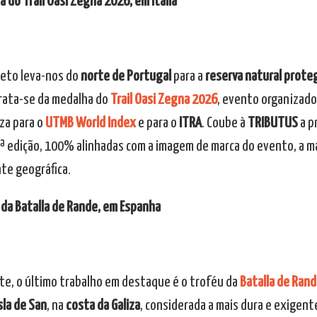
 do Trail Oasi Zegna 2026, em Itália
jeto leva-nos do
norte de Portugal
para a
reserva natural prote
rata-se da medalha do
Trail Oasi Zegna 2026
, evento organizado
za para o
UTMB World Index
e para o
ITRA
. Coube à
TRIBUTUS
a p
ª edição, 100% alinhadas com a imagem de marca do evento, a m
te geográfica.
 da Batalla de Rande, em Espanha
te, o último trabalho em destaque é o troféu da
Batalla de Ran
sla de San
, na
costa da Galiza
, considerada a mais dura e exigent