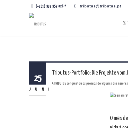
tributus@tributus.pt
(+351) 933 957 026 *
S
Tributus-Portfolio: Die Projekte vom 
25
A TRIBUTUS conquistou os prémios de algumas das maiores 
JUNI
O mês de
vida à c