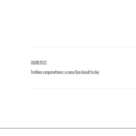
Artikelübersicht
OLDER POST
Troféus corporativos: o caso Too Good to Go