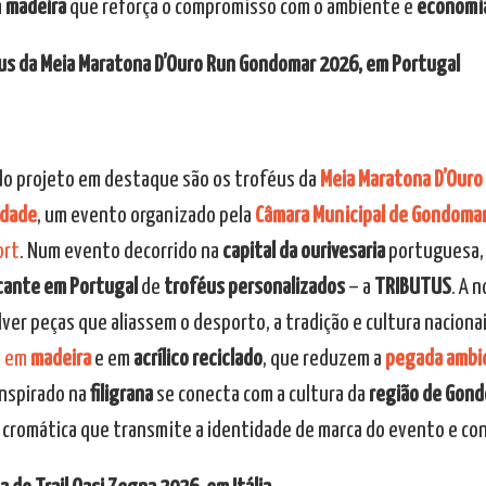
m
madeira
que reforça o compromisso com o ambiente e
economia
us da Meia Maratona D’Ouro Run Gondomar 2026, em Portugal
o projeto em destaque são os troféus da
Meia Maratona D’Ouro
idade
, um evento organizado pela
Câmara Municipal de Gondoma
ort
. Num evento decorrido na
capital da ourivesaria
portuguesa, 
cante em Portugal
de
troféus personalizados
– a
TRIBUTUS
. A 
ver peças que aliassem o desporto, a tradição e cultura nacionai
s em
madeira
e em
acrílico reciclado
, que reduzem a
pegada ambi
inspirado na
filigrana
se conecta com a cultura da
região de Gon
o cromática que transmite a identidade de marca do evento e co