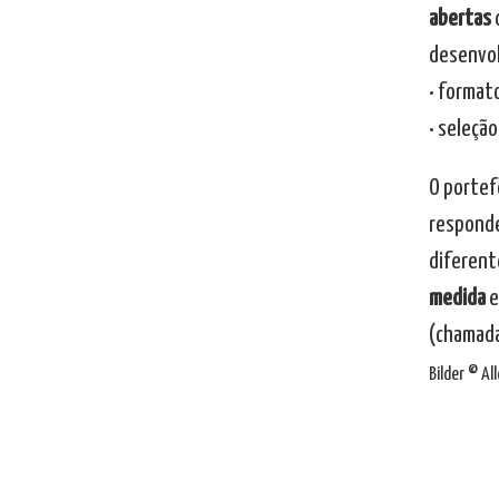
abertas
d
desenvo
• format
• seleçã
O portefó
responde
diferent
medida
e
(chamada
Bilder © A