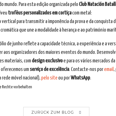
o mundo. Para esta edição organizada pelo
Club Natación Batal
lveu
troféus personalizados em cortiça
com metal:
o vertical para transmitir a imponência da prova e da conquista 
o cromática que une a modalidade à herança e ao património mar
lio de junho reflete a capacidade técnica, a experiência e a ver
r aos organizadores dos maiores eventos do mundo. Desenvo
es materiais, com
design exclusivo
e para os vários mercados da
 oferecemos um
serviço de excelência
. Contacte-nos por
email
,
 rede móvel nacional),
pelo site
ou por
WhatsApp
.
lle Rechte vorbehalten
ZURÜCK ZUM BLOG