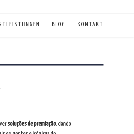
STLEISTUNGEN
BLOG
KONTAKT
.
ver
soluções de premiação
, dando
is exigentes e icónicas do