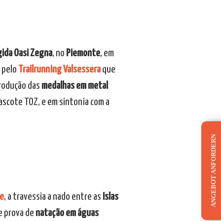
gida Oasi Zegna
, no
Piemonte
, em
 pelo
Trailrunning Valsessera
que
rodução das
medalhas em metal
ascote TOZ, e em sintonia com a
ANGEBOT ANFORDERN
de
, a travessia a nado entre as
Islas
e prova de
natação em águas