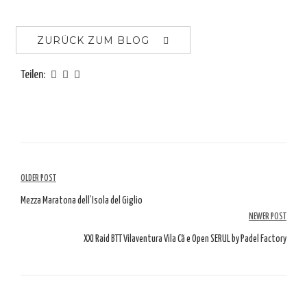
ZURÜCK ZUM BLOG
Teilen:
Artikelübersicht
OLDER POST
Mezza Maratona dell’Isola del Giglio
NEWER POST
XXI Raid BTT Vilaventura Vila Cã e Open SERUL by Padel Factory