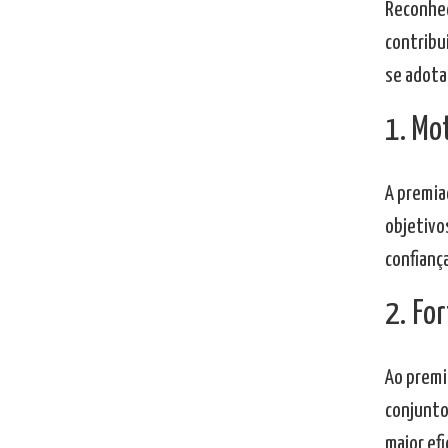
Reconhec
contribu
se adota
1. Mo
A premia
objetivo
confianç
2. Fo
Ao premi
conjunto
maior efi