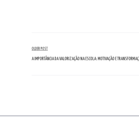
Navegação
OLDER POST
de
A IMPORTÂNCIA DA VALORIZAÇÃO NA ESCOLA: MOTIVAÇÃO E TRANSFORMA
artigos