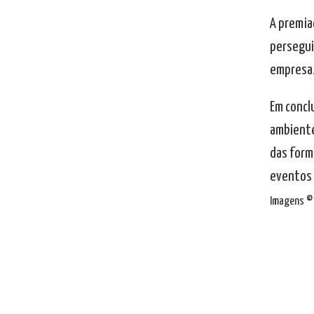
A premia
persegui
empresa
Em concl
ambiente
das form
eventos 
Imagens © 