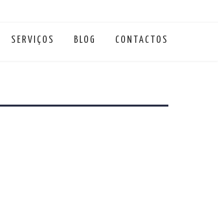
SERVIÇOS
BLOG
CONTACTOS
 que traz à expansão dos negócios. Conheça 5