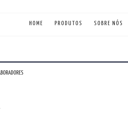
HOME
PRODUTOS
SOBRE NÓS
LABORADORES
vez mais recorrente nas empresas em Portugal, pelas vantagens
sta estratégia.