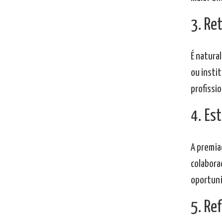
3. Re
É natura
ou instit
profissio
4. Es
A premia
colabora
oportuni
5. Re