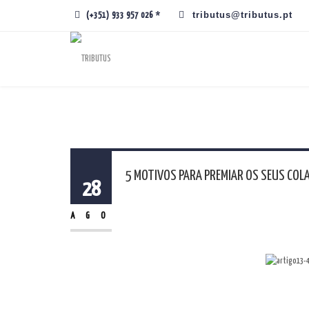
tributus@tributus.pt
(+351) 933 957 026 *
5 MOTIVOS PARA PREMIAR OS SEUS CO
28
A premiação de colaboradores é cada 
AGO
motivos pelos quais se deve adotar e